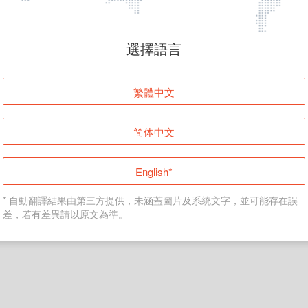
頁面無法顯示
選擇語言
發生錯誤！請登入並再試一次或回到主頁。
繁體中文
登入
简体中文
返回首頁
English*
* 自動翻譯結果由第三方提供，未涵蓋圖片及系統文字，並可能存在誤
差，若有差異請以原文為準。