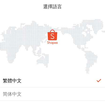
選擇語言
繁體中文
简体中文
頁面無法顯示