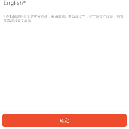
English*
發生錯誤！請登入並再試一次或回到主
頁。
* 自動翻譯結果由第三方提供，未涵蓋圖片及系統文字，並可能存在誤差，若有
差異請以原文為準。
登入
返回首頁
確定
ID: 73d7a8c2f9-c543-4a9e-98a8-d54924ba6685