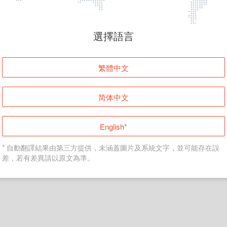
頁面無法顯示
選擇語言
發生錯誤！請登入並再試一次或回到主頁。
繁體中文
登入
简体中文
返回首頁
English*
* 自動翻譯結果由第三方提供，未涵蓋圖片及系統文字，並可能存在誤
差，若有差異請以原文為準。