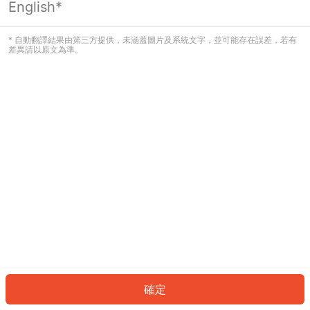
English*
發生錯誤！請登入並再試一次或回到主
頁。
* 自動翻譯結果由第三方提供，未涵蓋圖片及系統文字，並可能存在誤差，若有
差異請以原文為準。
登入
返回首頁
確定
ID: 11609bb277-5d23-4fb8-a562-f9f410db2a4b