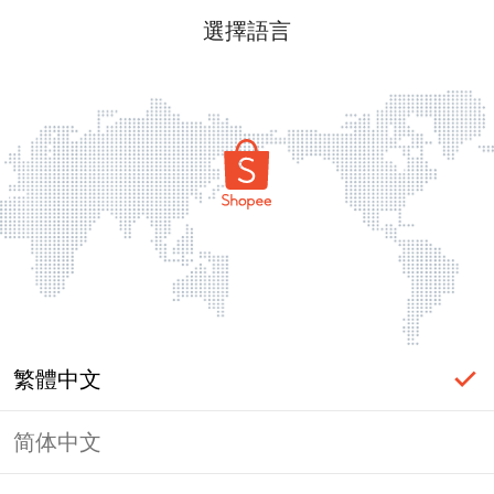
選擇語言
繁體中文
简体中文
頁面無法顯示