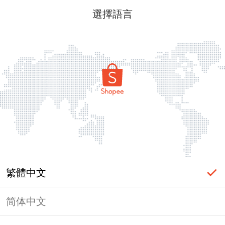
選擇語言
繁體中文
简体中文
頁面無法顯示