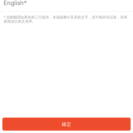
English*
發生錯誤！請登入並再試一次或回到主
頁。
* 自動翻譯結果由第三方提供，未涵蓋圖片及系統文字，並可能存在誤差，若有
差異請以原文為準。
登入
返回首頁
確定
ID: 159b465ff-79e4-432b-bbc9-6f94d76133f5