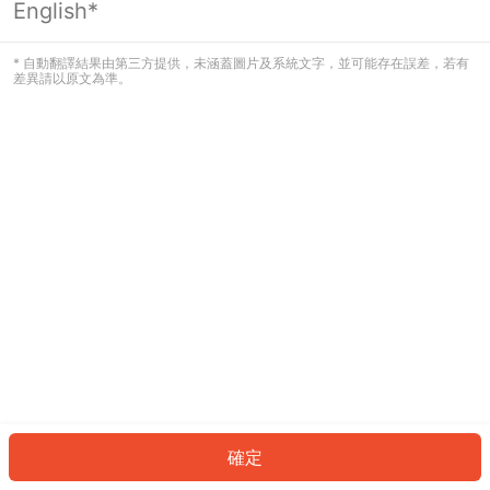
English*
發生錯誤！請登入並再試一次或回到主
頁。
* 自動翻譯結果由第三方提供，未涵蓋圖片及系統文字，並可能存在誤差，若有
差異請以原文為準。
登入
返回首頁
確定
ID: 1652ec460fe-a4e0-4430-bc00-be5ca864dd1b