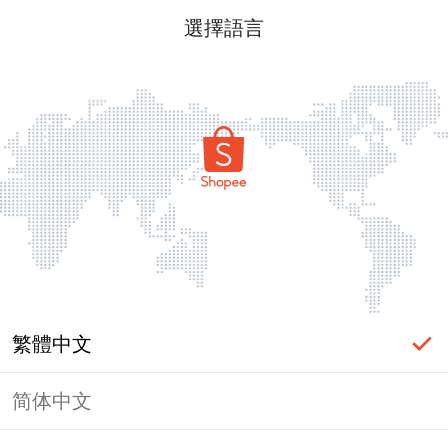
選擇語言
繁體中文
简体中文
頁面無法顯示