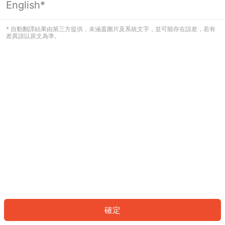
English*
發生錯誤！請登入並再試一次或回到主
頁。
* 自動翻譯結果由第三方提供，未涵蓋圖片及系統文字，並可能存在誤差，若有
差異請以原文為準。
登入
返回首頁
確定
ID: 89228936741-7a48-4e56-b9a7-1488781909a3