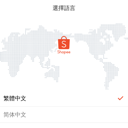
選擇語言
繁體中文
简体中文
頁面無法顯示