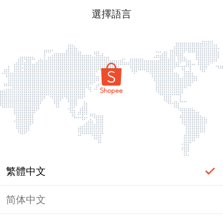
選擇語言
繁體中文
简体中文
頁面無法顯示