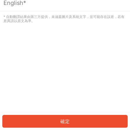
English*
發生錯誤！請登入並再試一次或回到主
頁。
* 自動翻譯結果由第三方提供，未涵蓋圖片及系統文字，並可能存在誤差，若有
差異請以原文為準。
登入
返回首頁
確定
ID: 522deb11e3-0c51-4476-bd91-42867c072311