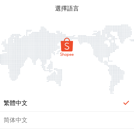
選擇語言
繁體中文
简体中文
頁面無法顯示