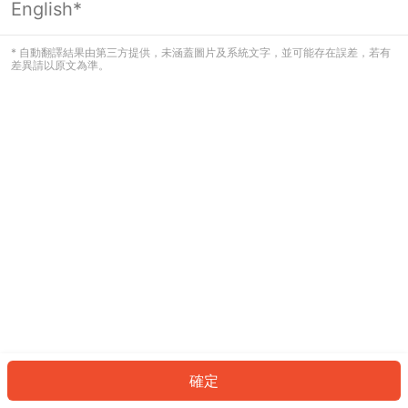
English*
發生錯誤！請登入並再試一次或回到主
頁。
* 自動翻譯結果由第三方提供，未涵蓋圖片及系統文字，並可能存在誤差，若有
差異請以原文為準。
登入
返回首頁
確定
ID: 5065b7b239b-bb4f-4a9d-aede-cd07925d2e1f