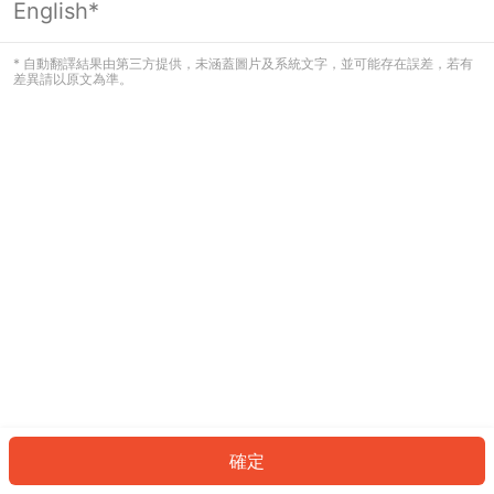
English*
發生錯誤！請登入並再試一次或回到主
頁。
* 自動翻譯結果由第三方提供，未涵蓋圖片及系統文字，並可能存在誤差，若有
差異請以原文為準。
登入
返回首頁
確定
ID: 548fb282152-33f6-45e6-ad5e-736b1b9239e2