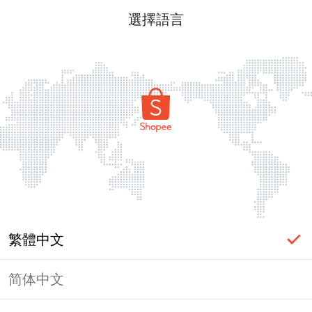
選擇語言
繁體中文
简体中文
頁面無法顯示