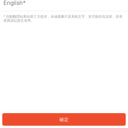
English*
發生錯誤！請登入並再試一次或回到主
頁。
* 自動翻譯結果由第三方提供，未涵蓋圖片及系統文字，並可能存在誤差，若有
差異請以原文為準。
登入
返回首頁
確定
ID: 83363fd661a-61e4-445e-bce3-806b6785413c