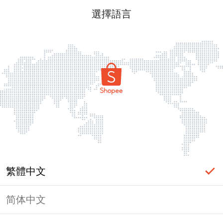
選擇語言
繁體中文
简体中文
頁面無法顯示