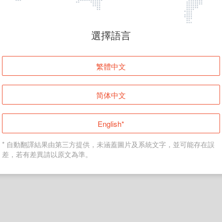
頁面無法顯示
選擇語言
發生錯誤！請登入並再試一次或回到主頁。
繁體中文
登入
简体中文
返回首頁
English*
* 自動翻譯結果由第三方提供，未涵蓋圖片及系統文字，並可能存在誤
差，若有差異請以原文為準。