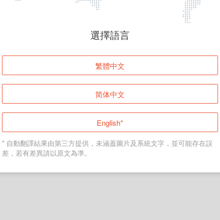
頁面無法顯示
選擇語言
發生錯誤！請登入並再試一次或回到主頁。
繁體中文
登入
简体中文
返回首頁
English*
* 自動翻譯結果由第三方提供，未涵蓋圖片及系統文字，並可能存在誤
差，若有差異請以原文為準。