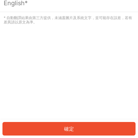
English*
發生錯誤！請登入並再試一次或回到主
頁。
* 自動翻譯結果由第三方提供，未涵蓋圖片及系統文字，並可能存在誤差，若有
差異請以原文為準。
登入
返回首頁
確定
ID: 9720ef8bb44-7c49-4914-ac98-2f1eb833895c