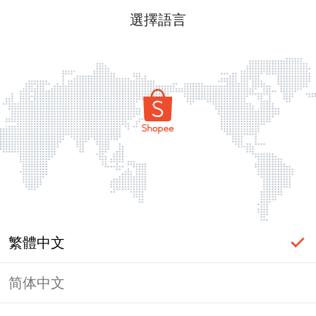
選擇語言
繁體中文
简体中文
頁面無法顯示