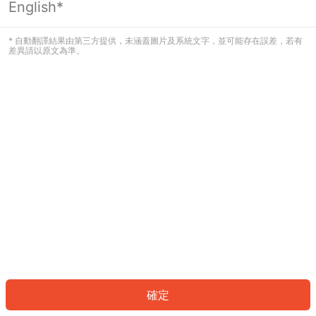
English*
發生錯誤！請登入並再試一次或回到主
頁。
* 自動翻譯結果由第三方提供，未涵蓋圖片及系統文字，並可能存在誤差，若有
差異請以原文為準。
登入
返回首頁
確定
ID: 8869b85b745-4a53-420c-a466-4e2c102cba8a