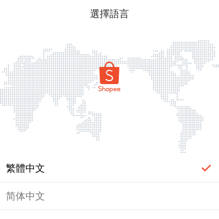
選擇語言
繁體中文
简体中文
頁面無法顯示