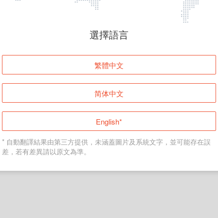
頁面無法顯示
選擇語言
發生錯誤！請登入並再試一次或回到主頁。
繁體中文
登入
简体中文
返回首頁
English*
* 自動翻譯結果由第三方提供，未涵蓋圖片及系統文字，並可能存在誤
差，若有差異請以原文為準。