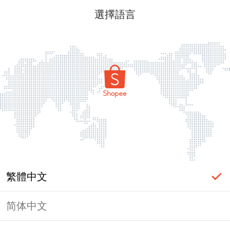
選擇語言
繁體中文
简体中文
頁面無法顯示