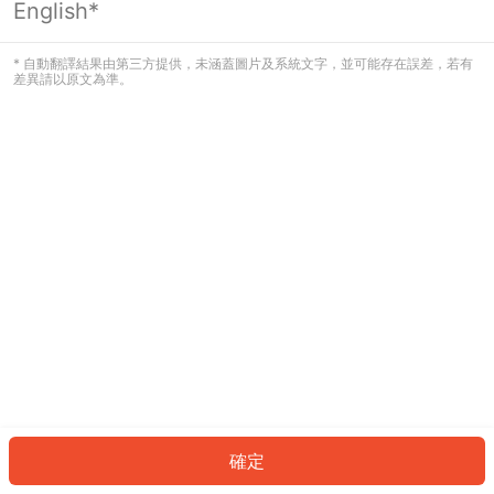
English*
發生錯誤！請登入並再試一次或回到主
頁。
* 自動翻譯結果由第三方提供，未涵蓋圖片及系統文字，並可能存在誤差，若有
差異請以原文為準。
登入
返回首頁
確定
ID: 1234d0e22f8-4abf-4853-b284-79668a076a84