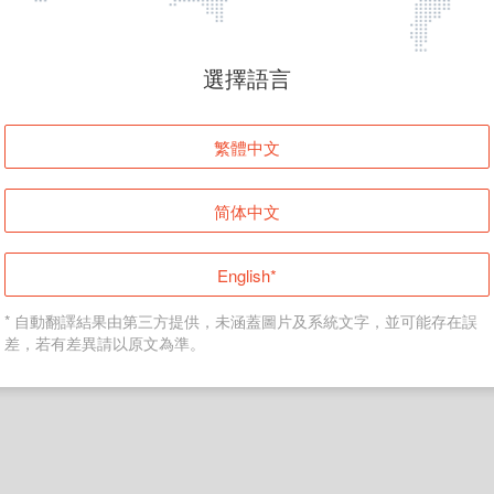
頁面無法顯示
選擇語言
發生錯誤！請登入並再試一次或回到主頁。
繁體中文
登入
简体中文
返回首頁
English*
* 自動翻譯結果由第三方提供，未涵蓋圖片及系統文字，並可能存在誤
差，若有差異請以原文為準。