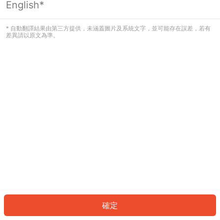
English*
發生錯誤！請登入並再試一次或回到主
頁。
* 自動翻譯結果由第三方提供，未涵蓋圖片及系統文字，並可能存在誤差，若有
差異請以原文為準。
登入
返回首頁
確定
ID: 6918f66be7f-2169-4ec7-b112-be1f078b5742