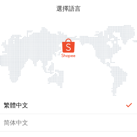
選擇語言
繁體中文
简体中文
頁面無法顯示