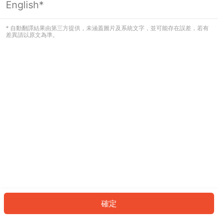
English*
發生錯誤！請登入並再試一次或回到主
頁。
* 自動翻譯結果由第三方提供，未涵蓋圖片及系統文字，並可能存在誤差，若有
差異請以原文為準。
登入
返回首頁
確定
ID: 4902ab44af2-fcf1-476a-9409-4cae915e49df