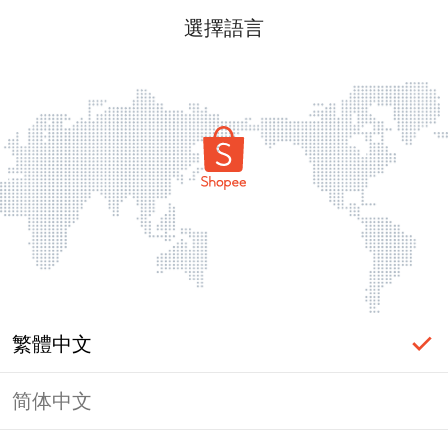
選擇語言
繁體中文
简体中文
頁面無法顯示