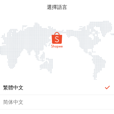
選擇語言
繁體中文
简体中文
頁面無法顯示