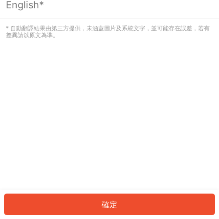
English*
發生錯誤！請登入並再試一次或回到主
頁。
* 自動翻譯結果由第三方提供，未涵蓋圖片及系統文字，並可能存在誤差，若有
差異請以原文為準。
登入
返回首頁
確定
ID: 27182e783e7-8a6e-4b5d-8f3a-da71402c6820