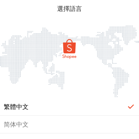
選擇語言
繁體中文
简体中文
頁面無法顯示