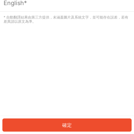
English*
發生錯誤！請登入並再試一次或回到主
頁。
* 自動翻譯結果由第三方提供，未涵蓋圖片及系統文字，並可能存在誤差，若有
差異請以原文為準。
登入
返回首頁
確定
ID: 158fddf39ca-0114-4913-a3b8-d776ec87784f