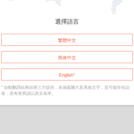
頁面無法顯示
選擇語言
發生錯誤！請登入並再試一次或回到主頁。
繁體中文
登入
简体中文
返回首頁
English*
* 自動翻譯結果由第三方提供，未涵蓋圖片及系統文字，並可能存在誤
差，若有差異請以原文為準。