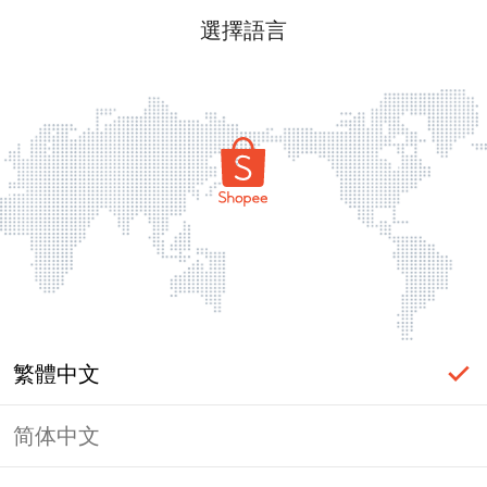
選擇語言
繁體中文
简体中文
頁面無法顯示