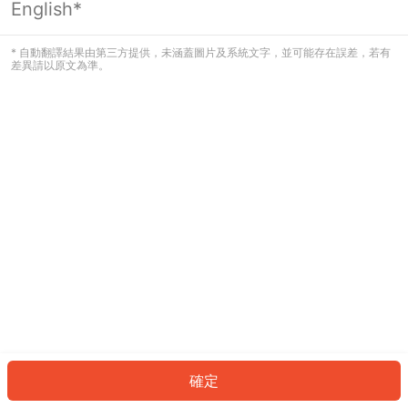
English*
發生錯誤！請登入並再試一次或回到主
頁。
* 自動翻譯結果由第三方提供，未涵蓋圖片及系統文字，並可能存在誤差，若有
差異請以原文為準。
登入
返回首頁
確定
ID: 415cc5b77f4-2243-4462-97b0-f0776d046d26