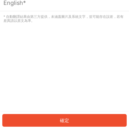
English*
發生錯誤！請登入並再試一次或回到主
頁。
* 自動翻譯結果由第三方提供，未涵蓋圖片及系統文字，並可能存在誤差，若有
差異請以原文為準。
登入
返回首頁
確定
ID: 2724552bde9-1dfe-42a3-a391-a3c13d003019