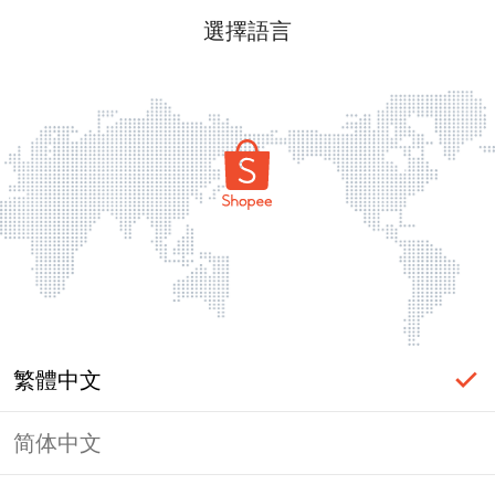
選擇語言
繁體中文
简体中文
頁面無法顯示