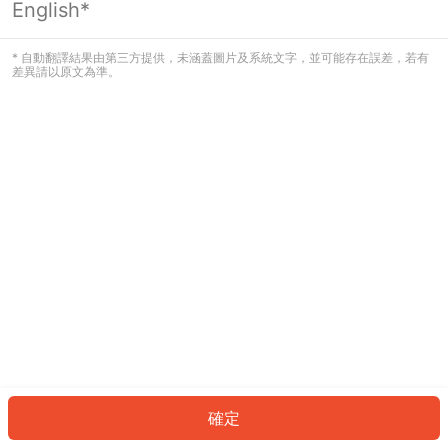
English*
發生錯誤！請登入並再試一次或回到主
頁。
* 自動翻譯結果由第三方提供，未涵蓋圖片及系統文字，並可能存在誤差，若有
差異請以原文為準。
登入
返回首頁
確定
ID: 830e648a30-6f2b-4ff1-b98a-36c752006aac