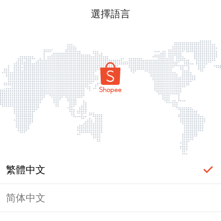
選擇語言
繁體中文
简体中文
頁面無法顯示