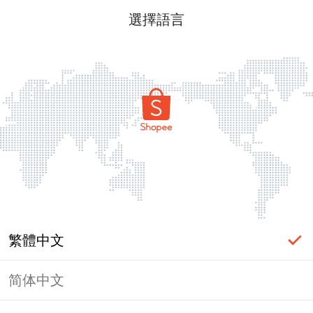
選擇語言
繁體中文
简体中文
頁面無法顯示