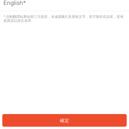
English*
發生錯誤！請登入並再試一次或回到主
頁。
* 自動翻譯結果由第三方提供，未涵蓋圖片及系統文字，並可能存在誤差，若有
差異請以原文為準。
登入
返回首頁
確定
ID: 738d80ef93c-cd16-4c30-8d35-8784d06303c6