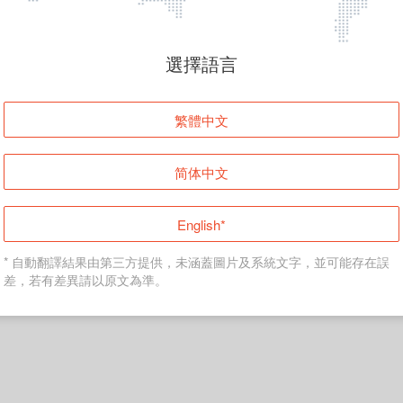
頁面無法顯示
選擇語言
發生錯誤！請登入並再試一次或回到主頁。
繁體中文
登入
简体中文
返回首頁
English*
* 自動翻譯結果由第三方提供，未涵蓋圖片及系統文字，並可能存在誤
差，若有差異請以原文為準。