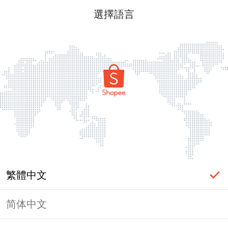
選擇語言
繁體中文
简体中文
頁面無法顯示