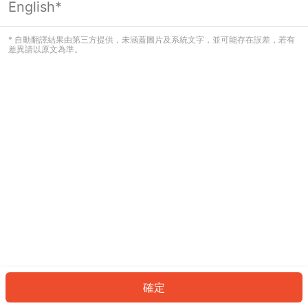
English*
發生錯誤！請登入並再試一次或回到主
頁。
* 自動翻譯結果由第三方提供，未涵蓋圖片及系統文字，並可能存在誤差，若有
差異請以原文為準。
登入
返回首頁
確定
ID: 7710b6486b1-f931-4115-8343-913effd4601b