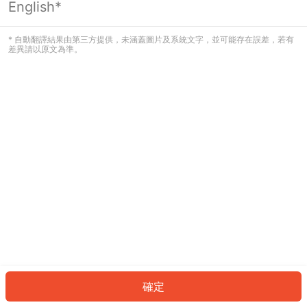
English*
發生錯誤！請登入並再試一次或回到主
頁。
* 自動翻譯結果由第三方提供，未涵蓋圖片及系統文字，並可能存在誤差，若有
差異請以原文為準。
登入
返回首頁
確定
ID: 70028c9d0fb-86e9-4aea-9878-34b2cc273a7b