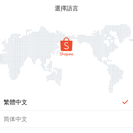
選擇語言
繁體中文
简体中文
頁面無法顯示