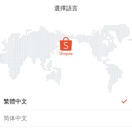
選擇語言
繁體中文
简体中文
頁面無法顯示