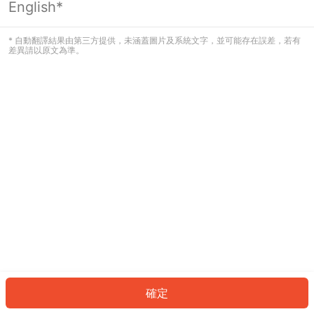
English*
發生錯誤！請登入並再試一次或回到主
頁。
* 自動翻譯結果由第三方提供，未涵蓋圖片及系統文字，並可能存在誤差，若有
差異請以原文為準。
登入
返回首頁
確定
ID: 6697dd77359-591f-497c-80da-9ab6b3ce53a2