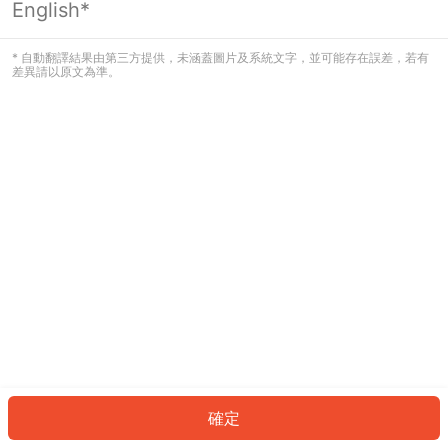
English*
發生錯誤！請登入並再試一次或回到主
頁。
* 自動翻譯結果由第三方提供，未涵蓋圖片及系統文字，並可能存在誤差，若有
差異請以原文為準。
登入
返回首頁
確定
ID: 84211f79e9c-08c0-49ed-8ad2-d2d3920759db