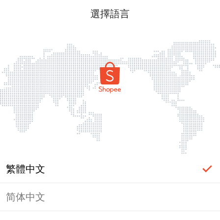
選擇語言
繁體中文
简体中文
頁面無法顯示