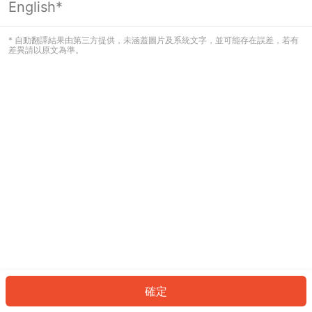
English*
發生錯誤！請登入並再試一次或回到主
頁。
* 自動翻譯結果由第三方提供，未涵蓋圖片及系統文字，並可能存在誤差，若有
差異請以原文為準。
登入
返回首頁
確定
ID: 625f9f41b5b-ebf1-4566-8950-767464eb6c62