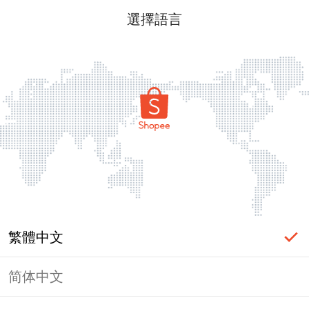
選擇語言
繁體中文
简体中文
頁面無法顯示