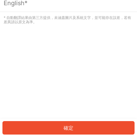
English*
發生錯誤！請登入並再試一次或回到主
頁。
* 自動翻譯結果由第三方提供，未涵蓋圖片及系統文字，並可能存在誤差，若有
差異請以原文為準。
登入
返回首頁
確定
ID: 178845ff331-0b05-47c9-8a63-5c58d2b5a226