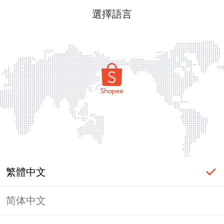
選擇語言
繁體中文
简体中文
頁面無法顯示