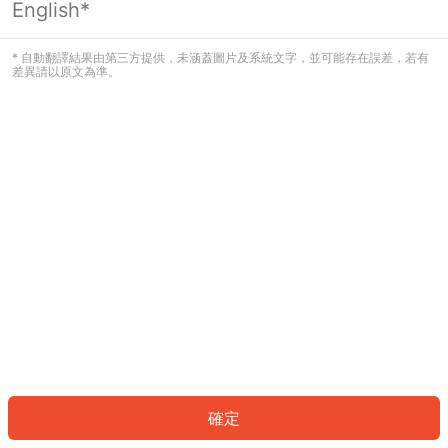
English*
發生錯誤！請登入並再試一次或回到主
頁。
* 自動翻譯結果由第三方提供，未涵蓋圖片及系統文字，並可能存在誤差，若有
差異請以原文為準。
登入
返回首頁
確定
ID: 3705607fbe9-ebf1-40f8-aaac-da6f98f3c6d7