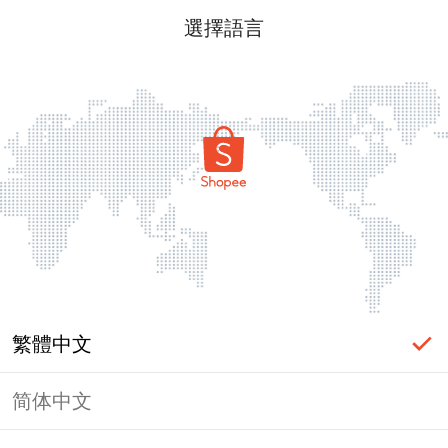
選擇語言
繁體中文
简体中文
頁面無法顯示