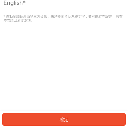
English*
發生錯誤！請登入並再試一次或回到主
頁。
* 自動翻譯結果由第三方提供，未涵蓋圖片及系統文字，並可能存在誤差，若有
差異請以原文為準。
登入
返回首頁
確定
ID: 408cf15b64a-4286-41cd-884f-33cb56db7fc3