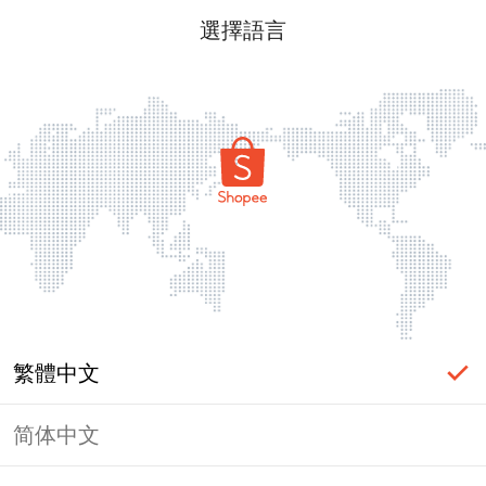
選擇語言
繁體中文
简体中文
頁面無法顯示