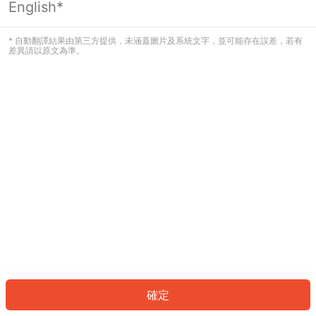
English*
發生錯誤！請登入並再試一次或回到主
頁。
* 自動翻譯結果由第三方提供，未涵蓋圖片及系統文字，並可能存在誤差，若有
差異請以原文為準。
登入
返回首頁
確定
ID: 320bab24e2c-812e-4811-bfd6-1b3927a5e309