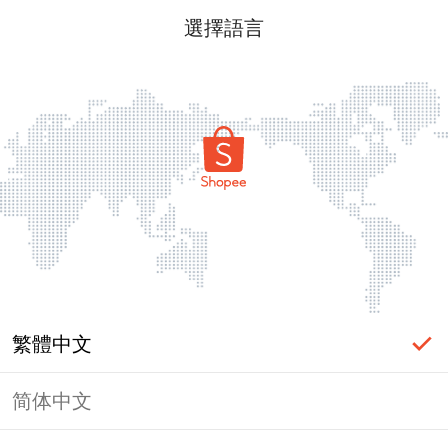
選擇語言
繁體中文
简体中文
頁面無法顯示