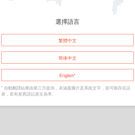
頁面無法顯示
選擇語言
發生錯誤！請登入並再試一次或回到主頁。
繁體中文
登入
简体中文
返回首頁
English*
* 自動翻譯結果由第三方提供，未涵蓋圖片及系統文字，並可能存在誤
差，若有差異請以原文為準。