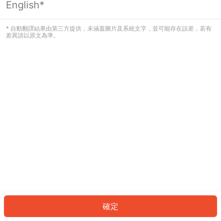
English*
發生錯誤！請登入並再試一次或回到主
頁。
* 自動翻譯結果由第三方提供，未涵蓋圖片及系統文字，並可能存在誤差，若有
差異請以原文為準。
登入
返回首頁
確定
ID: 185227b00e5-75ed-422b-944b-0d9cfb8174dd