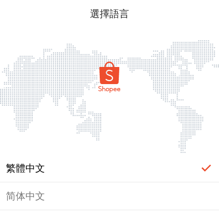
選擇語言
繁體中文
简体中文
頁面無法顯示