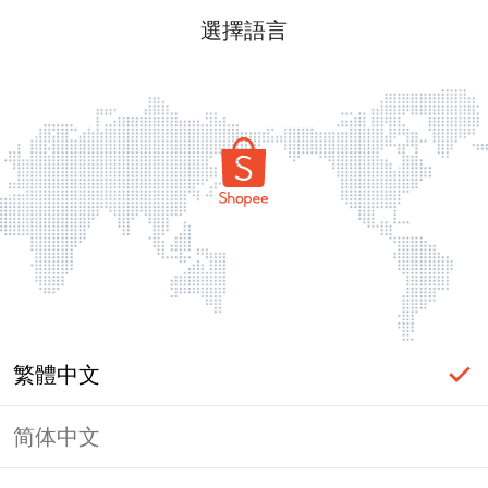
選擇語言
繁體中文
简体中文
頁面無法顯示