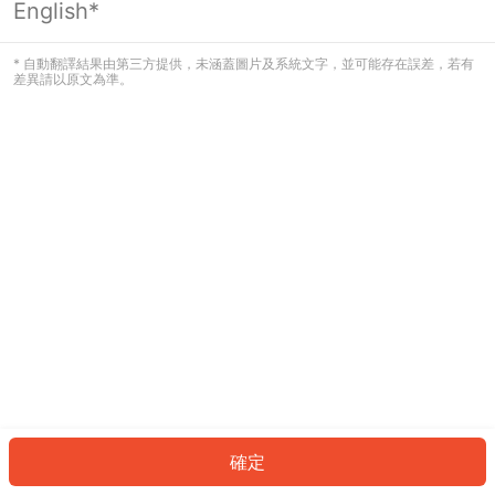
English*
發生錯誤！請登入並再試一次或回到主
頁。
* 自動翻譯結果由第三方提供，未涵蓋圖片及系統文字，並可能存在誤差，若有
差異請以原文為準。
登入
返回首頁
確定
ID: 1583bfe5229-7f9b-4af5-a383-2329b454ba41