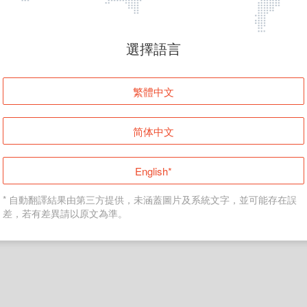
頁面無法顯示
選擇語言
發生錯誤！請登入並再試一次或回到主頁。
繁體中文
登入
简体中文
返回首頁
English*
* 自動翻譯結果由第三方提供，未涵蓋圖片及系統文字，並可能存在誤
差，若有差異請以原文為準。