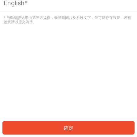
English*
發生錯誤！請登入並再試一次或回到主
頁。
* 自動翻譯結果由第三方提供，未涵蓋圖片及系統文字，並可能存在誤差，若有
差異請以原文為準。
登入
返回首頁
確定
ID: 498553b4172-d507-473e-bea5-7a2bba4a80e4