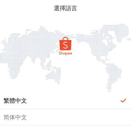
選擇語言
繁體中文
简体中文
頁面無法顯示