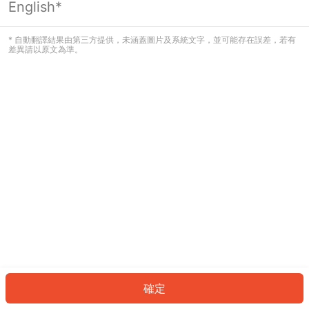
English*
發生錯誤！請登入並再試一次或回到主
頁。
* 自動翻譯結果由第三方提供，未涵蓋圖片及系統文字，並可能存在誤差，若有
差異請以原文為準。
登入
返回首頁
確定
ID: 603952ab57a-8f20-423a-9775-b8475d19c979