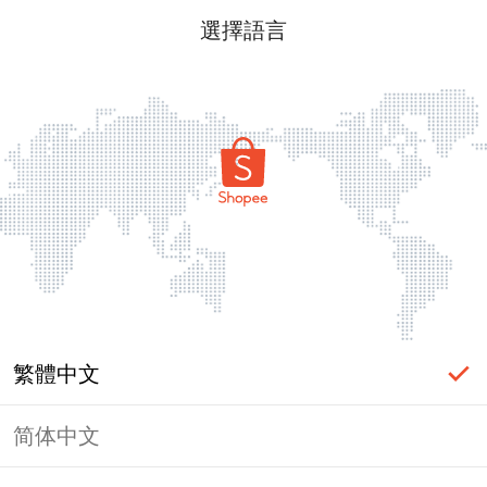
選擇語言
繁體中文
简体中文
頁面無法顯示