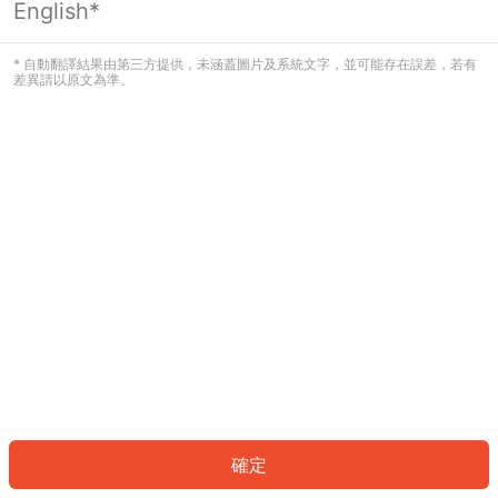
English*
發生錯誤！請登入並再試一次或回到主
頁。
* 自動翻譯結果由第三方提供，未涵蓋圖片及系統文字，並可能存在誤差，若有
差異請以原文為準。
登入
返回首頁
確定
ID: 912a0b618a4-8541-4d04-961c-f86b1f4d3c63