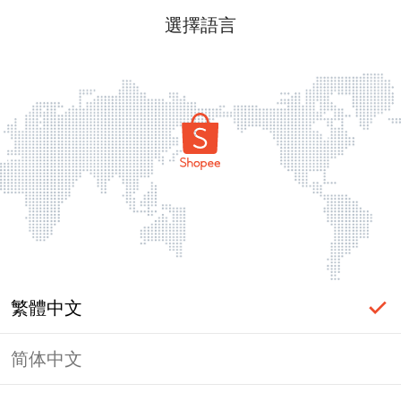
選擇語言
繁體中文
简体中文
頁面無法顯示