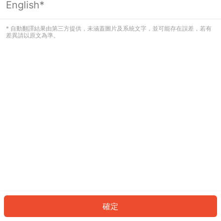
English*
發生錯誤！請登入並再試一次或回到主
頁。
* 自動翻譯結果由第三方提供，未涵蓋圖片及系統文字，並可能存在誤差，若有
差異請以原文為準。
登入
返回首頁
確定
ID: 2947a59b13a-438d-4521-b6da-b2e5bd719edd