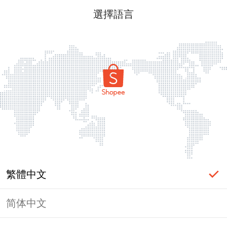
選擇語言
繁體中文
简体中文
頁面無法顯示