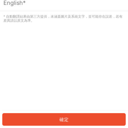
English*
發生錯誤！請登入並再試一次或回到主
頁。
* 自動翻譯結果由第三方提供，未涵蓋圖片及系統文字，並可能存在誤差，若有
差異請以原文為準。
登入
返回首頁
確定
ID: 8130c43ea95-371a-48e9-877d-967cd8057576