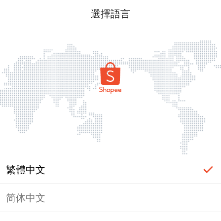
選擇語言
繁體中文
简体中文
頁面無法顯示