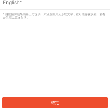
English*
發生錯誤！請登入並再試一次或回到主
頁。
* 自動翻譯結果由第三方提供，未涵蓋圖片及系統文字，並可能存在誤差，若有
差異請以原文為準。
登入
返回首頁
確定
ID: 56088b934a8-15ae-4c29-8c52-1fa298657ea6