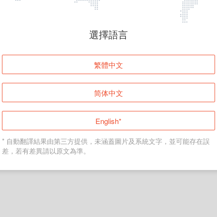
頁面無法顯示
選擇語言
發生錯誤！請登入並再試一次或回到主頁。
繁體中文
登入
简体中文
返回首頁
English*
* 自動翻譯結果由第三方提供，未涵蓋圖片及系統文字，並可能存在誤
差，若有差異請以原文為準。