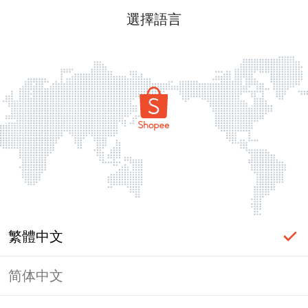
選擇語言
繁體中文
简体中文
頁面無法顯示