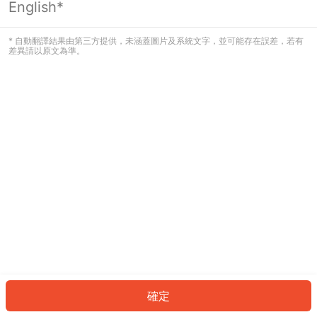
English*
發生錯誤！請登入並再試一次或回到主
頁。
* 自動翻譯結果由第三方提供，未涵蓋圖片及系統文字，並可能存在誤差，若有
差異請以原文為準。
登入
返回首頁
確定
ID: 14150a9e298-d2bd-4304-8853-5335d4951b95