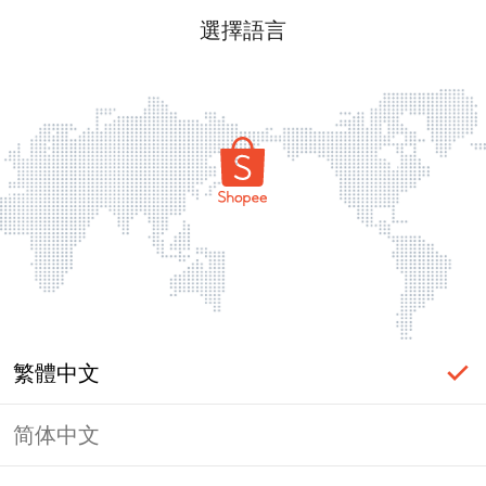
選擇語言
繁體中文
简体中文
頁面無法顯示