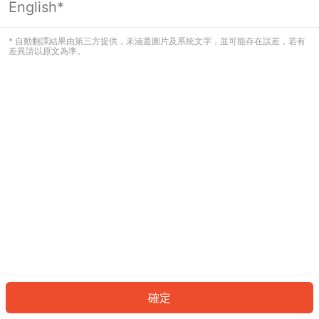
English*
發生錯誤！請登入並再試一次或回到主
頁。
* 自動翻譯結果由第三方提供，未涵蓋圖片及系統文字，並可能存在誤差，若有
差異請以原文為準。
登入
返回首頁
確定
ID: 7111d917a45-f10e-4194-8a84-61b92ba887fc